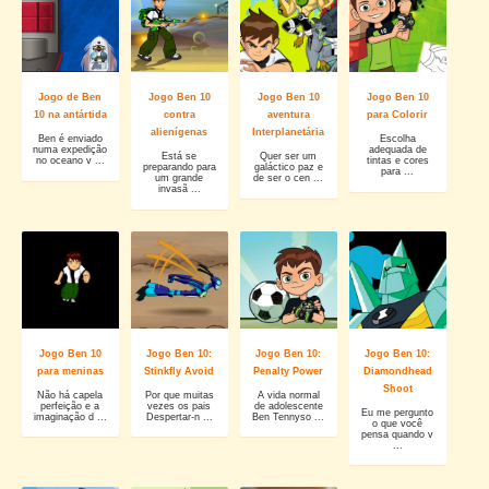
Jogo de Ben
Jogo Ben 10
Jogo Ben 10
Jogo Ben 10
10 na antártida
contra
aventura
para Colorir
alienígenas
Interplanetária
Ben é enviado
Escolha
numa expedição
adequada de
Está se
Quer ser um
no oceano v ...
tintas e cores
preparando para
galáctico paz e
para ...
um grande
de ser o cen ...
invasã ...
Jogo Ben 10
Jogo Ben 10:
Jogo Ben 10:
Jogo Ben 10:
para meninas
Stinkfly Avoid
Penalty Power
Diamondhead
Shoot
Não há capela
Por que muitas
A vida normal
perfeição e a
vezes os pais
de adolescente
Eu me pergunto
imaginação d ...
Despertar-n ...
Ben Tennyso ...
o que você
pensa quando v
...