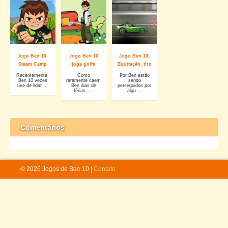
Jogo Ben 10:
Jogo Ben 10
Jogo Ben 10:
Steam Camp
joga golfe
Equitação, tiro
Recentemente,
Como
Por Ben estão
Ben 10 vezes
raramente caem
sendo
tive de lidar ...
Ben dias de
perseguidos por
férias, ...
algu ...
Comentários:
© 2026 Jogos de Ben 10 |
Contato