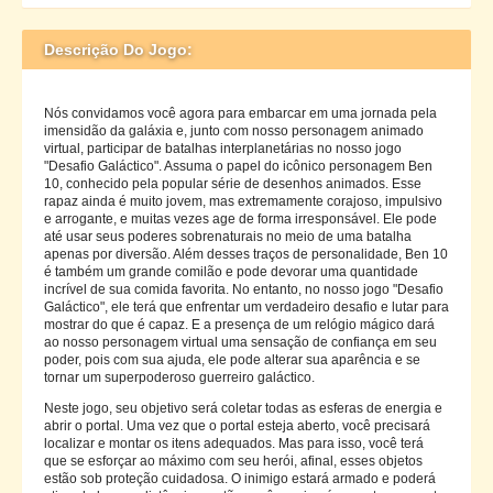
Descrição Do Jogo:
Nós convidamos você agora para embarcar em uma jornada pela
imensidão da galáxia e, junto com nosso personagem animado
virtual, participar de batalhas interplanetárias no nosso jogo
"Desafio Galáctico". Assuma o papel do icônico personagem Ben
10, conhecido pela popular série de desenhos animados. Esse
rapaz ainda é muito jovem, mas extremamente corajoso, impulsivo
e arrogante, e muitas vezes age de forma irresponsável. Ele pode
até usar seus poderes sobrenaturais no meio de uma batalha
apenas por diversão. Além desses traços de personalidade, Ben 10
é também um grande comilão e pode devorar uma quantidade
incrível de sua comida favorita. No entanto, no nosso jogo "Desafio
Galáctico", ele terá que enfrentar um verdadeiro desafio e lutar para
mostrar do que é capaz. E a presença de um relógio mágico dará
ao nosso personagem virtual uma sensação de confiança em seu
poder, pois com sua ajuda, ele pode alterar sua aparência e se
tornar um superpoderoso guerreiro galáctico.
Neste jogo, seu objetivo será coletar todas as esferas de energia e
abrir o portal. Uma vez que o portal esteja aberto, você precisará
localizar e montar os itens adequados. Mas para isso, você terá
que se esforçar ao máximo com seu herói, afinal, esses objetos
estão sob proteção cuidadosa. O inimigo estará armado e poderá