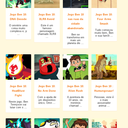
Jogo Ben 10:
Jogo Ben 10:
Jogo Ben 10
Jogo Ben 10:
DNA Decode
XLR8 Avoid
nas ruas da
Four Arms
cidade
Smash
O omnitrix uma
Este é um
coisa muito
famoso
abandonada
Tudo começou
complexa e, p
personagem
muito bem, Ben
...
chamado XLR8
Ben se
e sua famíli ...
...
transforma em
mais um
planeta dis ...
Jogo Ben 10:
Jogo Ben 10:
Jogo Ben 10:
Jogo Ben 10 :
HeatBlust
No Arm Done
Alien Rush
Humungosaur!
Fight
Com a ajuda de
A aventura de
Pessoas, este é
um dispositivo
10 anos, os
o mais
Neste jogo, Ben
único, Omn ...
meninos
assustador
Tennyson vai
chamad ...
animai ...
lutar com s ...