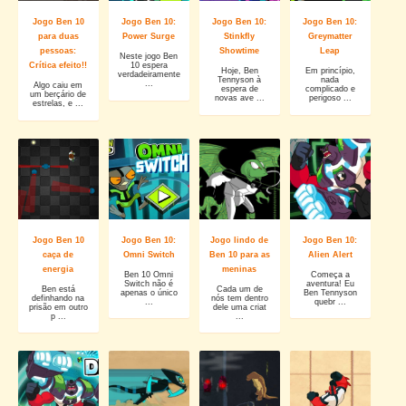
Jogo Ben 10
Jogo Ben 10:
Jogo Ben 10:
Jogo Ben 10:
para duas
Power Surge
Stinkfly
Greymatter
pessoas:
Showtime
Leap
Neste jogo Ben
Crítica efeito!!
10 espera
Hoje, Ben
Em princípio,
verdadeiramente
Tennyson à
nada
...
Algo caiu em
espera de
complicado e
um berçário de
novas ave ...
perigoso ...
estrelas, e ...
Jogo Ben 10
Jogo Ben 10:
Jogo lindo de
Jogo Ben 10:
caça de
Omni Switch
Ben 10 para as
Alien Alert
energia
meninas
Ben 10 Omni
Começa a
Switch não é
aventura! Eu
Ben está
Cada um de
apenas o único
Ben Tennyson
definhando na
nós tem dentro
...
quebr ...
prisão em outro
dele uma criat
p ...
...