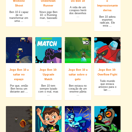
Wildvine
Undertown
Do Ben 10
o
Shoot
Runner
Impressionante
A vida de um
corajoso herói
deriva
Ben 10 é capaz
Novo jogo Ben
dos desenhos
de se
10: o Running
...
Ben 10 adora
transformar em
man, baseado
esportes
uma ...
...
radicais. Ele
esta ...
Jogo Ben 10 a
Jogo Ben 10:
Jogo Ben 10 a
Jogo Ben 10:
saltar no
Upgrade
saltar sobre o
Overflow Fight
espaço
Match
gelo
Todo mundo
que estava
Por que, então
Ben 10 tem
Ben estava no
ansioso para o
Ben levou um
sempre lutado
coração de um
lan ...
distante ast ...
com o mal, mas
enorme pânta
...
...