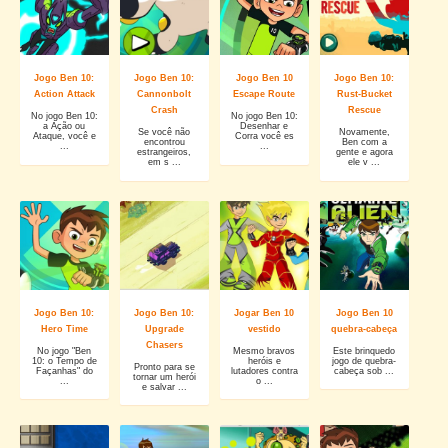
Jogo Ben 10:
Jogo Ben 10:
Jogo Ben 10
Jogo Ben 10:
Action Attack
Cannonbolt
Escape Route
Rust-Bucket
Crash
Rescue
No jogo Ben 10:
No jogo Ben 10:
a Ação ou
Desenhar e
Se você não
Novamente,
Ataque, você e
Corra você es
encontrou
Ben com a
...
...
estrangeiros,
gente e agora
em s ...
ele v ...
Jogo Ben 10:
Jogo Ben 10:
Jogar Ben 10
Jogo Ben 10
Hero Time
Upgrade
vestido
quebra-cabeça
Chasers
No jogo "Ben
Mesmo bravos
Este brinquedo
10: o Tempo de
heróis e
jogo de quebra-
Pronto para se
Façanhas" do
lutadores contra
cabeça sob ...
tornar um herói
...
o ...
e salvar ...