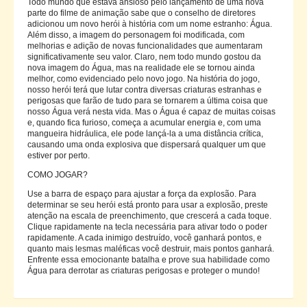
Todo mundo que estava ansioso pelo lançamento de uma nova
parte do filme de animação sabe que o conselho de diretores
adicionou um novo herói à história com um nome estranho: Água.
Além disso, a imagem do personagem foi modificada, com
melhorias e adição de novas funcionalidades que aumentaram
significativamente seu valor. Claro, nem todo mundo gostou da
nova imagem do Água, mas na realidade ele se tornou ainda
melhor, como evidenciado pelo novo jogo. Na história do jogo,
nosso herói terá que lutar contra diversas criaturas estranhas e
perigosas que farão de tudo para se tornarem a última coisa que
nosso Água verá nesta vida. Mas o Água é capaz de muitas coisas
e, quando fica furioso, começa a acumular energia e, com uma
mangueira hidráulica, ele pode lançá-la a uma distância crítica,
causando uma onda explosiva que dispersará qualquer um que
estiver por perto.
COMO JOGAR?
Use a barra de espaço para ajustar a força da explosão. Para
determinar se seu herói está pronto para usar a explosão, preste
atenção na escala de preenchimento, que crescerá a cada toque.
Clique rapidamente na tecla necessária para ativar todo o poder
rapidamente. A cada inimigo destruído, você ganhará pontos, e
quanto mais lesmas maléficas você destruir, mais pontos ganhará.
Enfrente essa emocionante batalha e prove sua habilidade como
Água para derrotar as criaturas perigosas e proteger o mundo!