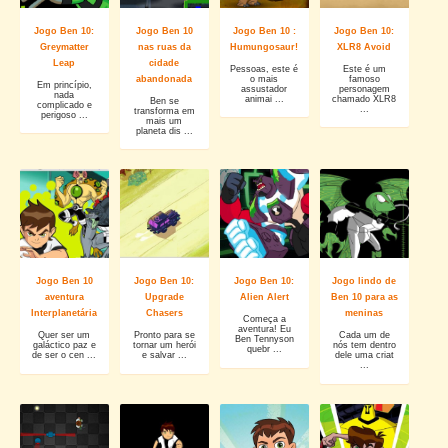
Jogo Ben 10:
Jogo Ben 10
Jogo Ben 10 :
Jogo Ben 10:
Greymatter
nas ruas da
Humungosaur!
XLR8 Avoid
Leap
cidade
Pessoas, este é
Este é um
abandonada
o mais
famoso
Em princípio,
assustador
personagem
nada
animai ...
chamado XLR8
Ben se
complicado e
...
transforma em
perigoso ...
mais um
planeta dis ...
Jogo Ben 10
Jogo Ben 10:
Jogo Ben 10:
Jogo lindo de
aventura
Upgrade
Alien Alert
Ben 10 para as
Interplanetária
Chasers
meninas
Começa a
aventura! Eu
Quer ser um
Pronto para se
Cada um de
Ben Tennyson
galáctico paz e
tornar um herói
nós tem dentro
quebr ...
de ser o cen ...
e salvar ...
dele uma criat
...