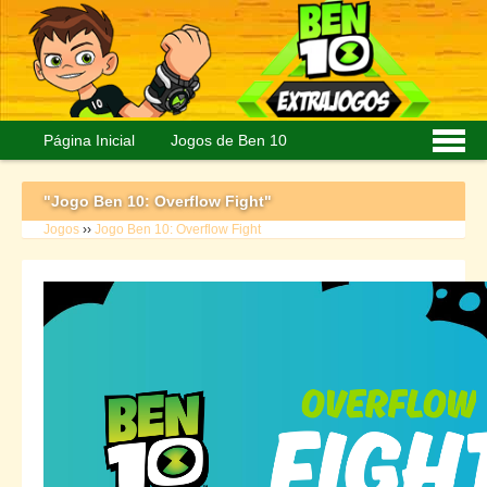
Página Inicial
Jogos de Ben 10
Personagens
Imagens
"Jogo Ben 10: Overflow Fight"
Jogos
››
Jogo Ben 10: Overflow Fight