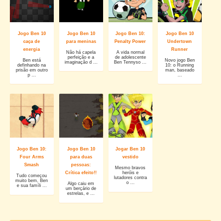
Jogo Ben 10
Jogo Ben 10
Jogo Ben 10:
Jogo Ben 10
caça de
para meninas
Penalty Power
Undertown
energia
Runner
Não há capela
A vida normal
perfeição e a
de adolescente
Ben está
Novo jogo Ben
imaginação d ...
Ben Tennyso ...
definhando na
10: o Running
prisão em outro
man, baseado
p ...
...
Jogo Ben 10:
Jogo Ben 10
Jogar Ben 10
Four Arms
para duas
vestido
Smash
pessoas:
Mesmo bravos
Crítica efeito!!
heróis e
Tudo começou
lutadores contra
muito bem, Ben
o ...
Algo caiu em
e sua famíli ...
um berçário de
estrelas, e ...