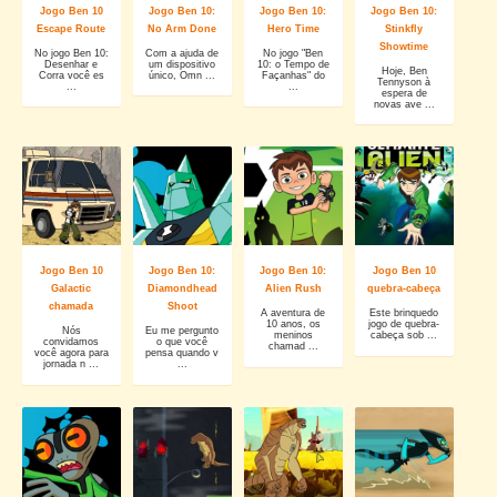
Jogo Ben 10
Jogo Ben 10:
Jogo Ben 10:
Jogo Ben 10:
Escape Route
No Arm Done
Hero Time
Stinkfly
Showtime
No jogo Ben 10:
Com a ajuda de
No jogo "Ben
Desenhar e
um dispositivo
10: o Tempo de
Hoje, Ben
Corra você es
único, Omn ...
Façanhas" do
Tennyson à
...
...
espera de
novas ave ...
Jogo Ben 10
Jogo Ben 10:
Jogo Ben 10:
Jogo Ben 10
Galactic
Diamondhead
Alien Rush
quebra-cabeça
chamada
Shoot
A aventura de
Este brinquedo
10 anos, os
jogo de quebra-
Nós
Eu me pergunto
meninos
cabeça sob ...
convidamos
o que você
chamad ...
você agora para
pensa quando v
jornada n ...
...