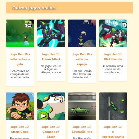
Outros jogos online:
Jogo Ben 10 a
Jogo Ben 10:
Jogo Ben 10 a
Jogo Ben 10:
saltar sobre o
Action Attack
saltar no
DNA Decode
gelo
espaço
No jogo Ben 10:
O omnitrix uma
a Ação ou
coisa muito
Ben estava no
Por que, então
Ataque, você e
complexa e, p
coração de um
Ben levou um
...
...
enorme pânta
distante ast ...
...
Jogo Ben 10:
Jogo Ben 10:
Jogo Ben 10:
Jogo Ben 10:
Steam Camp
Cannonbolt
Equitação, tiro
o
Crash
Impressionante
Recentemente,
Por Ben estão