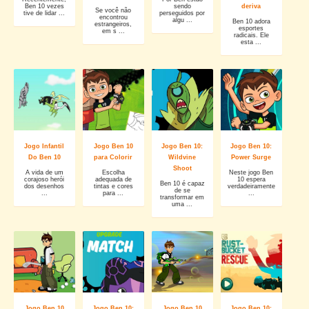
Ben 10 vezes
sendo
deriva
Se você não
tive de lidar ...
perseguidos por
encontrou
algu ...
Ben 10 adora
estrangeiros,
esportes
em s ...
radicais. Ele
esta ...
Jogo Infantil
Jogo Ben 10
Jogo Ben 10:
Jogo Ben 10:
Do Ben 10
para Colorir
Wildvine
Power Surge
Shoot
A vida de um
Escolha
Neste jogo Ben
corajoso herói
adequada de
10 espera
Ben 10 é capaz
dos desenhos
tintas e cores
verdadeiramente
de se
...
para ...
...
transformar em
uma ...
Jogo Ben 10
Jogo Ben 10:
Jogo Ben 10
Jogo Ben 10: