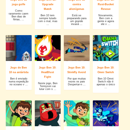
joga golfe
Upgrade
contra
Rust-Bucket
Match
alienígenas
Rescue
Como
raramente caem
Ben 10 tem
Está se
Novamente,
Ben dias de
sempre lutado
preparando para
Ben com a
férias, ...
com o mal, mas
um grande
gente e agora
...
invasã ...
ele v ...
Jogo de Ben
Jogo Ben 10:
Jogo Ben 10:
Jogo Ben 10:
10 na antártida
HeatBlust
Stinkfly Avoid
Omni Switch
Fight
Ben é enviado
Por que muitas
Ben 10 Omni
numa expedição
vezes os pais
Switch não é
Neste jogo, Ben
no oceano v ...
Despertar-n ...
apenas o único
Tennyson vai
...
lutar com s ...