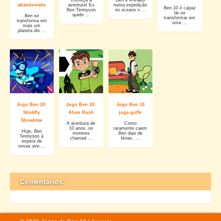
abandonada
aventura! Eu
numa expedição
Ben 10 é capaz
Ben Tennyson
no oceano v ...
de se
quebr ...
Ben se
transformar em
transforma em
uma ...
mais um
planeta dis ...
Jogo Ben 10:
Jogo Ben 10:
Jogo Ben 10
Stinkfly
Alien Rush
joga golfe
Showtime
A aventura de
Como
10 anos, os
raramente caem
Hoje, Ben
meninos
Ben dias de
Tennyson à
chamad ...
férias, ...
espera de
novas ave ...
Comentários: