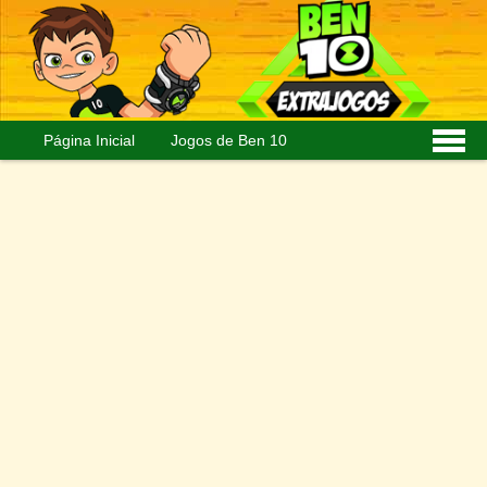
Página Inicial
Jogos de Ben 10
Personagens
Imagens