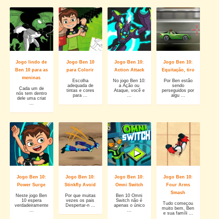
Jogo lindo de
Jogo Ben 10
Jogo Ben 10:
Jogo Ben 10:
Ben 10 para as
para Colorir
Action Attack
Equitação, tiro
meninas
Escolha
No jogo Ben 10:
Por Ben estão
adequada de
a Ação ou
sendo
Cada um de
tintas e cores
Ataque, você e
perseguidos por
nós tem dentro
para ...
...
algu ...
dele uma criat
...
Jogo Ben 10:
Jogo Ben 10:
Jogo Ben 10:
Jogo Ben 10:
Power Surge
Stinkfly Avoid
Omni Switch
Four Arms
Smash
Neste jogo Ben
Por que muitas
Ben 10 Omni
10 espera
vezes os pais
Switch não é
Tudo começou
verdadeiramente
Despertar-n ...
apenas o único
muito bem, Ben
...
...
e sua famíli ...