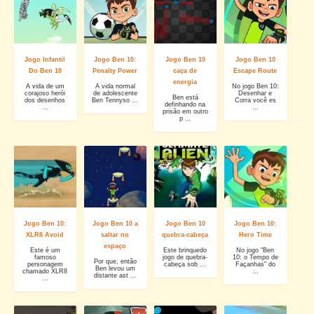
Jogo Infantil
Jogo Ben 10:
Jogo Ben 10
Jogo Ben 10
Do Ben 10
Penalty Power
caça de
Escape Route
energia
A vida de um
A vida normal
No jogo Ben 10:
corajoso herói
de adolescente
Desenhar e
Ben está
dos desenhos
Ben Tennyso ...
Corra você es
definhando na
...
...
prisão em outro
p ...
Jogo Ben 10:
Jogo Ben 10 a
Jogo Ben 10
Jogo Ben 10:
XLR8 Avoid
saltar no
quebra-cabeça
Hero Time
espaço
Este é um
Este brinquedo
No jogo "Ben
famoso
jogo de quebra-
10: o Tempo de
Por que, então
personagem
cabeça sob ...
Façanhas" do
Ben levou um
chamado XLR8
...
distante ast ...
...