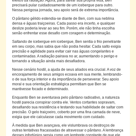
efeitos da radiação. Agora, para salvar sua própria vida, Ben
precisará pular cuidadosamente de um icebergue para outro.
Nessa perigosa jornada, seu apoio será de extrema importância.
O pântano gélido estendia-se diante de Ben, com sua neblina
densa e águas traiçoeiras. Cada passo era incerto, e qualquer
deslize poderia levar ao seu fim. Porém, ele não tinha escolha
senão enfrentar esse desafio com coragem e determinação.
Saltando de icebergue em icebergue, Ben sentia o frio penetrante
em seu corpo, mas sabia que não podia hesitar. Cada salto exigia
precisão e agilidade para evitar cair nas águas congelantes e
contaminadas. A radiação pairava no ar, aumentando o perigo e
tornando a situação ainda mais desafiadora.
Nesse cenário hostil, a ajuda de seus aliados era crucial. A voz de
encorajamento de seus amigos ecoava em sua mente, lembrando-
o de sua força interior e da importância de perseverar. Seu apoio
moral e sua orientação estratégica permitiam que Ben se
mantivesse focado e determinado.
Enquanto Ben se aventurava pelo pântano radioativo, a natureza
hostil parecia conspirar contra ele. Ventos cortantes sopravam,
desafiando sua resistência e testando sua habilidade de saltar com
precisão. O gelo traiçoeiro, coberto por uma fina camada de neve,
exigia que ele calculasse cada movimento com cuidado.
À medida que Ben avançava, ele vislumbrava os destroços de
outras tentativas fracassadas de atravessar o pântano. A lembrança
desses infortúnios servia como um lembrete constante de que ele