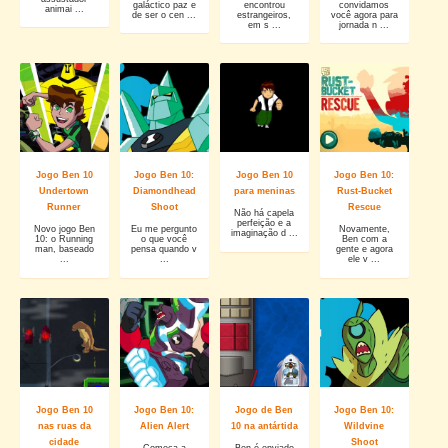
galáctico paz e
encontrou
convidamos
animai ...
de ser o cen ...
estrangeiros,
você agora para
em s ...
jornada n ...
Jogo Ben 10
Jogo Ben 10:
Jogo Ben 10
Jogo Ben 10:
Undertown
Diamondhead
para meninas
Rust-Bucket
Runner
Shoot
Rescue
Não há capela
perfeição e a
Novo jogo Ben
Eu me pergunto
Novamente,
imaginação d ...
10: o Running
o que você
Ben com a
man, baseado
pensa quando v
gente e agora
...
...
ele v ...
Jogo Ben 10
Jogo Ben 10:
Jogo de Ben
Jogo Ben 10:
nas ruas da
Alien Alert
10 na antártida
Wildvine
cidade
Shoot
Começa a
Ben é enviado