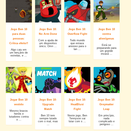
Jogo Ben 10
Jogo Ben 10:
Jogo Ben 10:
Jogo Ben 10
para duas
No Arm Done
Overflow Fight
contra
pessoas:
alienígenas
Com a ajuda de
Todo mundo
Crítica efeito!!
um dispositivo
que estava
Está se
único, Omn ...
ansioso para o
preparando para
lan ...
Algo caiu em
um grande
um berçário de
invasã ...
estrelas, e ...
Jogar Ben 10
Jogo Ben 10:
Jogo Ben 10:
Jogo Ben 10:
vestido
Upgrade
HeatBlust
Greymatter
Match
Fight
Leap
Mesmo bravos
heróis e
Ben 10 tem
Neste jogo, Ben
Em princípio,
lutadores contra
sempre lutado
Tennyson vai
nada
o ...
com o mal, mas
lutar com s ...
complicado e
...
perigoso ...