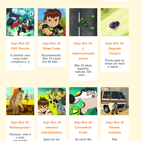
Jogo Ben 10:
Jogo Ben 10:
Jogo Ben 10:
Jogo Ben 10:
DNA Decode
Steam Camp
o
Upgrade
Impressionante
Chasers
O omnitrix uma
Recentemente,
coisa muito
Ben 10 vezes
deriva
Pronto para se
complexa e, p
tive de lidar ...
tornar um herói
...
Ben 10 adora
e salvar ...
esportes
radicais. Ele
esta ...
Jogo Ben 10 :
Jogo Ben 10
Jogo Ben 10:
Jogo Ben 10
Humungosaur!
aventura
Cannonbolt
Galactic
Interplanetária
Crash
chamada
Pessoas, este é
o mais
Quer ser um
Se você não
Nós
assustador