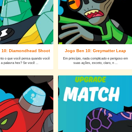
 10: Diamondhead Shoot
Jogo Ben 10: Greymatter Leap
nto o que você pensa quando você
Em princípio, nada complicado e perigoso em
 a palavra hex? Se você ...
suas ações, exceto, claro, n ...