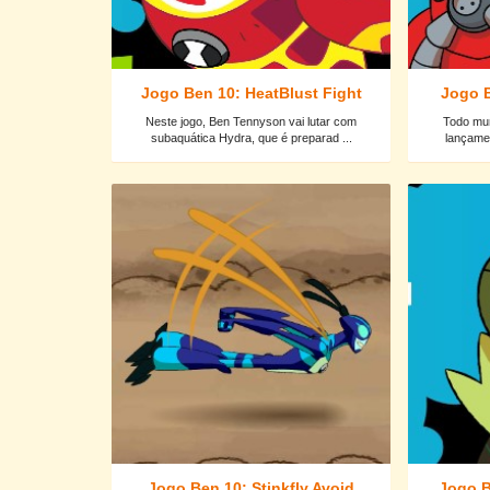
Jogo Ben 10: HeatBlust Fight
Jogo B
Neste jogo, Ben Tennyson vai lutar com
Todo mun
subaquática Hydra, que é preparad ...
lançamen
Jogo Ben 10: Stinkfly Avoid
Jogo B