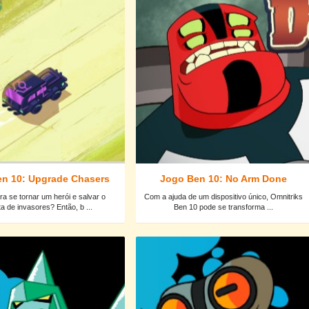
n 10: Upgrade Chasers
Jogo Ben 10: No Arm Done
ra se tornar um herói e salvar o
Com a ajuda de um dispositivo único, Omnitriks
ta de invasores? Então, b ...
Ben 10 pode se transforma ...