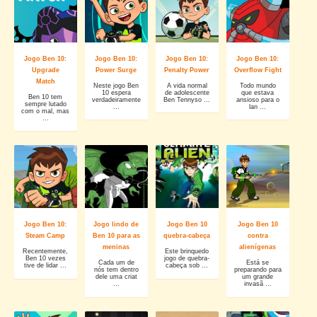
Jogo Ben 10:
Jogo Ben 10:
Jogo Ben 10:
Jogo Ben 10:
Upgrade
Power Surge
Penalty Power
Overflow Fight
Match
Neste jogo Ben
A vida normal
Todo mundo
10 espera
de adolescente
que estava
Ben 10 tem
verdadeiramente
Ben Tennyso ...
ansioso para o
sempre lutado
...
lan ...
com o mal, mas
...
Jogo Ben 10:
Jogo lindo de
Jogo Ben 10
Jogo Ben 10
Steam Camp
Ben 10 para as
quebra-cabeça
contra
meninas
alienígenas
Recentemente,
Este brinquedo
Ben 10 vezes
jogo de quebra-
Cada um de
Está se
tive de lidar ...
cabeça sob ...
nós tem dentro
preparando para
dele uma criat
um grande
...
invasã ...