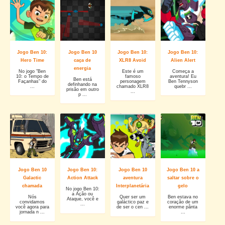
Jogo Ben 10:
Jogo Ben 10
Jogo Ben 10:
Jogo Ben 10:
Hero Time
caça de
XLR8 Avoid
Alien Alert
energia
No jogo "Ben
Este é um
Começa a
10: o Tempo de
famoso
aventura! Eu
Ben está
Façanhas" do
personagem
Ben Tennyson
definhando na
...
chamado XLR8
quebr ...
prisão em outro
...
p ...
Jogo Ben 10
Jogo Ben 10:
Jogo Ben 10
Jogo Ben 10 a
Galactic
Action Attack
aventura
saltar sobre o
chamada
Interplanetária
gelo
No jogo Ben 10:
a Ação ou
Nós
Quer ser um
Ben estava no
Ataque, você e
convidamos
galáctico paz e
coração de um
...
você agora para
de ser o cen ...
enorme pânta
jornada n ...
...