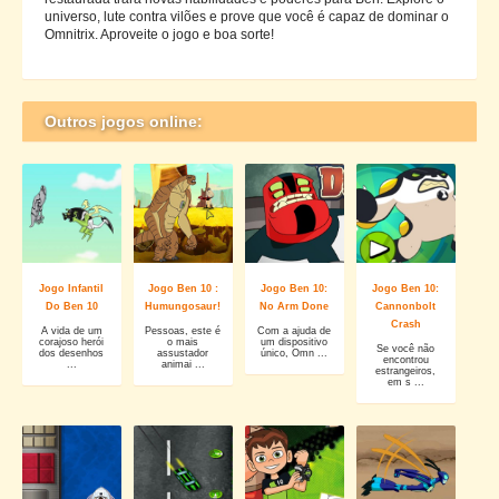
universo, lute contra vilões e prove que você é capaz de dominar o
Omnitrix. Aproveite o jogo e boa sorte!
Outros jogos online:
Jogo Infantil
Jogo Ben 10 :
Jogo Ben 10:
Jogo Ben 10:
Do Ben 10
Humungosaur!
No Arm Done
Cannonbolt
Crash
A vida de um
Pessoas, este é
Com a ajuda de
corajoso herói
o mais
um dispositivo
Se você não
dos desenhos
assustador
único, Omn ...
encontrou
...
animai ...
estrangeiros,
em s ...