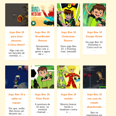
Jogo Ben 10
Jogo Ben 10:
Jogo Ben 10
Jogo Ben 10
para duas
Rust-Bucket
Undertown
Escape Route
pessoas:
Rescue
Runner
No jogo Ben 10:
Crítica efeito!!
Desenhar e
Novamente,
Novo jogo Ben
Corra você es
Ben com a
10: o Running
...
Algo caiu em
gente e agora
man, baseado
um berçário de
ele v ...
...
estrelas, e ...
Jogo Ben 10 a
Jogo Ben 10:
Jogar Ben 10
Jogo Ben 10
saltar no
Alien Rush
vestido
nas ruas da
espaço
cidade
A aventura de
Mesmo bravos
10 anos, os
heróis e
abandonada
Por que, então
meninos
lutadores contra
Ben levou um
chamad ...
o ...
Ben se
distante ast ...
transforma em