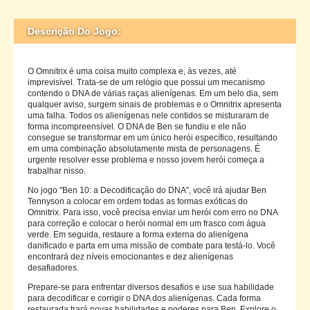
Descrição Do Jogo:
O Omnitrix é uma coisa muito complexa e, às vezes, até
imprevisível. Trata-se de um relógio que possui um mecanismo
contendo o DNA de várias raças alienígenas. Em um belo dia, sem
qualquer aviso, surgem sinais de problemas e o Omnitrix apresenta
uma falha. Todos os alienígenas nele contidos se misturaram de
forma incompreensível. O DNA de Ben se fundiu e ele não
consegue se transformar em um único herói específico, resultando
em uma combinação absolutamente mista de personagens. É
urgente resolver esse problema e nosso jovem herói começa a
trabalhar nisso.
No jogo "Ben 10: a Decodificação do DNA", você irá ajudar Ben
Tennyson a colocar em ordem todas as formas exóticas do
Omnitrix. Para isso, você precisa enviar um herói com erro no DNA
para correção e colocar o herói normal em um frasco com água
verde. Em seguida, restaure a forma externa do alienígena
danificado e parta em uma missão de combate para testá-lo. Você
encontrará dez níveis emocionantes e dez alienígenas
desafiadores.
Prepare-se para enfrentar diversos desafios e use sua habilidade
para decodificar e corrigir o DNA dos alienígenas. Cada forma
restaurada trará novas habilidades e poderes para Ben. Explore o