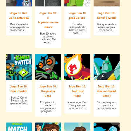
Jogo de Ben
Jogo Ben 10:
Jogo Ben 10
Jogo Ben 10:
10 na antártida
o
para Colorir
Stinkfly Avoid
Impressionante
Ben é enviado
Escolha
Por que muitas
numa expedição
deriva
adequada de
vezes os pais
no oceano v ...
tintas e cores
Despertar-n ...
para ...
Ben 10 adora
esportes
radicais. Ele
esta ...
Jogo Ben 10:
Jogo Ben 10:
Jogo Ben 10:
Jogo Ben 10:
Omni Switch
Greymatter
HeatBlust
Diamondhead
Leap
Fight
Shoot
Ben 10 Omni
Switch não é
Em princípio,
Neste jogo, Ben
Eu me pergunto
apenas o único
nada
Tennyson vai
o que você
...
complicado e
lutar com s ...
pensa quando v
perigoso ...
...