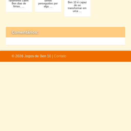
raramente caem
sendo
Ben 10 é capaz
Ben dias de
perseguidos por
de se
férias, ...
algu ...
transformar em
uma ...
Comentários:
© 2026 Jogos de Ben 10 |
Contato