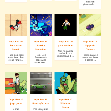
mais um
planeta dis ...
Jogo Ben 10:
Jogo Ben 10:
Jogo Ben 10
Jogo Ben 10:
Four Arms
Stinkfly
para meninas
Upgrade
Smash
Showtime
Chasers
Não há capela
perfeição e a
Tudo começou
Hoje, Ben
Pronto para se
imaginação d ...
muito bem, Ben
Tennyson à
tornar um herói
e sua famíli ...
espera de
e salvar ...
novas ave ...
Jogo Ben 10
Jogo Ben 10:
Jogo Ben 10:
joga golfe
Equitação, tiro
Wildvine
Shoot
Como
Por Ben estão