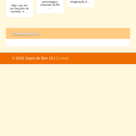
personagem
imaginação d ...
chamado XLR8
Algo caiu em
...
um berçário de
estrelas, e ...
Comentários:
© 2026 Jogos de Ben 10 |
Contato