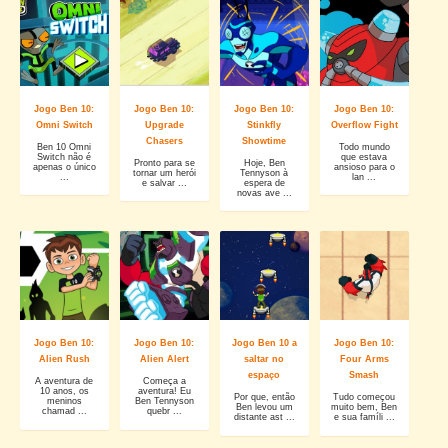
Jogo Ben 10:
Jogo Ben 10:
Jogo Ben 10:
Jogo Ben 10:
Omni Switch
Upgrade
Stinkfly
Overflow Fight
Chasers
Showtime
Ben 10 Omni
Todo mundo
Switch não é
que estava
Pronto para se
Hoje, Ben
apenas o único
ansioso para o
tornar um herói
Tennyson à
...
lan ...
e salvar ...
espera de
novas ave ...
Jogo Ben 10:
Jogo Ben 10:
Jogo Ben 10 a
Jogo Ben 10:
Alien Rush
Alien Alert
saltar no
Four Arms
espaço
Smash
A aventura de
Começa a
10 anos, os
aventura! Eu
Por que, então
Tudo começou
meninos
Ben Tennyson
Ben levou um
muito bem, Ben
chamad ...
quebr ...
distante ast ...
e sua famíli ...