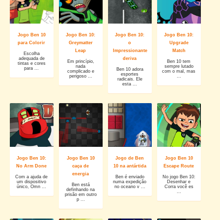
Jogo Ben 10
Jogo Ben 10:
Jogo Ben 10:
Jogo Ben 10:
para Colorir
Greymatter
o
Upgrade
Leap
Impressionante
Match
Escolha
adequada de
deriva
Em princípio,
Ben 10 tem
tintas e cores
nada
sempre lutado
para ...
Ben 10 adora
complicado e
com o mal, mas
esportes
perigoso ...
...
radicais. Ele
esta ...
Jogo Ben 10:
Jogo Ben 10
Jogo de Ben
Jogo Ben 10
No Arm Done
caça de
10 na antártida
Escape Route
energia
Com a ajuda de
Ben é enviado
No jogo Ben 10:
um dispositivo
numa expedição
Desenhar e
Ben está
único, Omn ...
no oceano v ...
Corra você es
definhando na
...
prisão em outro
p ...