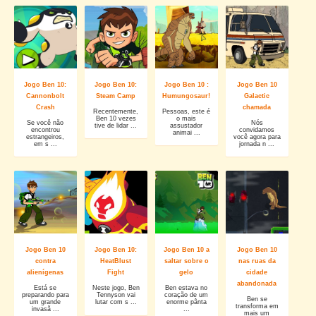
Jogo Ben 10:
Jogo Ben 10:
Jogo Ben 10 :
Jogo Ben 10
Cannonbolt
Steam Camp
Humungosaur!
Galactic
Crash
chamada
Recentemente,
Pessoas, este é
Ben 10 vezes
o mais
Se você não
Nós
tive de lidar ...
assustador
encontrou
convidamos
animai ...
estrangeiros,
você agora para
em s ...
jornada n ...
Jogo Ben 10
Jogo Ben 10:
Jogo Ben 10 a
Jogo Ben 10
contra
HeatBlust
saltar sobre o
nas ruas da
alienígenas
Fight
gelo
cidade
abandonada
Está se
Neste jogo, Ben
Ben estava no
preparando para
Tennyson vai
coração de um
Ben se
um grande
lutar com s ...
enorme pânta
transforma em
invasã ...
...
mais um