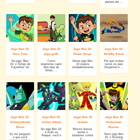
planeta dis ...
Jogo Ben 10:
Jogo Ben 10
Jogo Ben 10:
Jogo Ben 10:
Hero Time
joga golfe
Power Surge
Stinkfly Avoid
No jogo "Ben
Como
Neste jogo Ben
Por que muitas
10: o Tempo de
raramente caem
10 espera
vezes os pais
Façanhas" do
Ben dias de
verdadeiramente
Despertar-n ...
...
férias, ...
...
Jogo Ben 10:
Jogo Ben 10:
Jogar Ben 10
Jogo Ben 10
Diamondhead
Action Attack
vestido
Undertown
Shoot
Runner
No jogo Ben 10:
Mesmo bravos
a Ação ou
heróis e
Eu me pergunto
Novo jogo Ben
Ataque, você e
lutadores contra
o que você
10: o Running
...
o ...