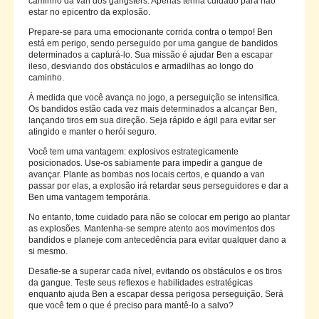
caminho da van dos gangsters. Apenas tenha cuidado para não
estar no epicentro da explosão.
Prepare-se para uma emocionante corrida contra o tempo! Ben
está em perigo, sendo perseguido por uma gangue de bandidos
determinados a capturá-lo. Sua missão é ajudar Ben a escapar
ileso, desviando dos obstáculos e armadilhas ao longo do
caminho.
À medida que você avança no jogo, a perseguição se intensifica.
Os bandidos estão cada vez mais determinados a alcançar Ben,
lançando tiros em sua direção. Seja rápido e ágil para evitar ser
atingido e manter o herói seguro.
Você tem uma vantagem: explosivos estrategicamente
posicionados. Use-os sabiamente para impedir a gangue de
avançar. Plante as bombas nos locais certos, e quando a van
passar por elas, a explosão irá retardar seus perseguidores e dar a
Ben uma vantagem temporária.
No entanto, tome cuidado para não se colocar em perigo ao plantar
as explosões. Mantenha-se sempre atento aos movimentos dos
bandidos e planeje com antecedência para evitar qualquer dano a
si mesmo.
Desafie-se a superar cada nível, evitando os obstáculos e os tiros
da gangue. Teste seus reflexos e habilidades estratégicas
enquanto ajuda Ben a escapar dessa perigosa perseguição. Será
que você tem o que é preciso para mantê-lo a salvo?