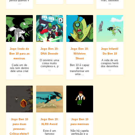
pensa quando v
man, baseado
...
...
Jogo lindo de
Jogo Ben 10:
Jogo Ben 10:
Jogo Infantil
Ben 10 para as
DNA Decode
Wildvine
Do Ben 10
meninas
Shoot
O omnitrix uma
A vida de um
coisa muito
corajoso herói
Cada um de
Ben 10 é capaz
complexa e, p
dos desenhos
nós tem dentro
de se
...
...
dele uma criat
transformar em
...
uma ...
Jogo Ben 10
Jogo Ben 10:
Jogo Ben 10
para duas
XLR8 Avoid
para meninas
pessoas:
Este é um
Não há capela
Crítica efeito!!
famoso
perfeição e a