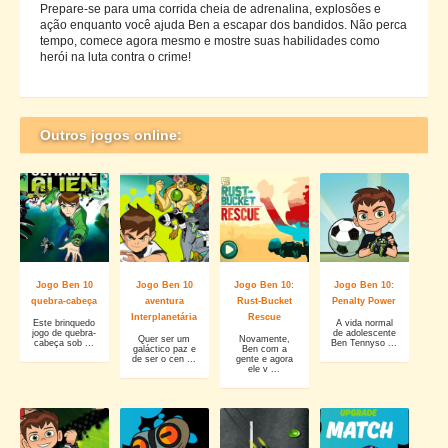
Prepare-se para uma corrida cheia de adrenalina, explosões e
ação enquanto você ajuda Ben a escapar dos bandidos. Não perca
tempo, comece agora mesmo e mostre suas habilidades como
herói na luta contra o crime!
Outros jogos online:
Jogo Ben 10
Jogo Ben 10
Jogo Ben 10:
Jogo Ben 10:
quebra-cabeça
aventura
Rust-Bucket
Penalty Power
Interplanetária
Rescue
Este brinquedo
A vida normal
jogo de quebra-
de adolescente
Quer ser um
Novamente,
cabeça sob ...
Ben Tennyso ...
galáctico paz e
Ben com a
de ser o cen ...
gente e agora
ele v ...